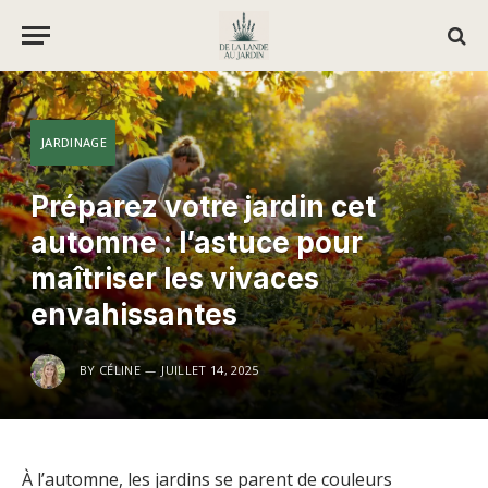
JARDINAGE
Préparez votre jardin cet
automne : l’astuce pour
maîtriser les vivaces
envahissantes
BY
CÉLINE
JUILLET 14, 2025
À l’automne, les jardins se parent de couleurs