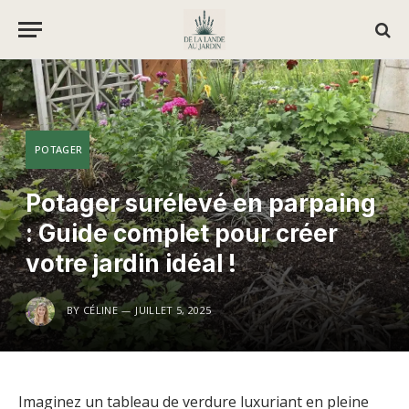
POTAGER
Potager surélevé en parpaing
: Guide complet pour créer
votre jardin idéal !
BY
CÉLINE
JUILLET 5, 2025
Imaginez un tableau de verdure luxuriant en pleine